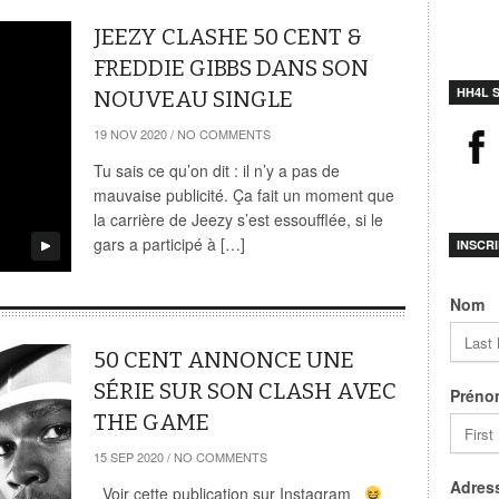
JEEZY CLASHE 50 CENT &
FREDDIE GIBBS DANS SON
HH4L 
NOUVEAU SINGLE
19 NOV 2020
/
NO COMMENTS
Tu sais ce qu’on dit : il n’y a pas de
mauvaise publicité. Ça fait un moment que
la carrière de Jeezy s’est essoufflée, si le
gars a participé à […]
INSCR
Nom
50 CENT ANNONCE UNE
SÉRIE SUR SON CLASH AVEC
Préno
THE GAME
15 SEP 2020
/
NO COMMENTS
Adress
Voir cette publication sur Instagram