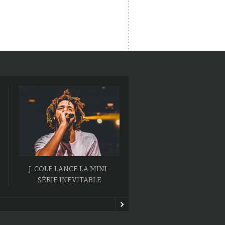
J. COLE LANCE LA MINI-
L’ALBUM BALLOONERIS
SÉRIE INEVITABLE
MAC MILLER VA SORT