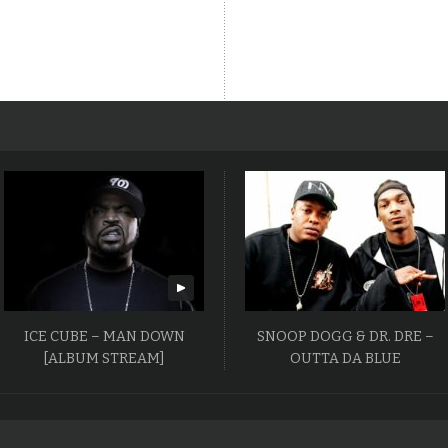
ICE CUBE – MAN DOWN
SNOOP DOGG & DR. DRE –
[ALBUM STREAM]
OUTTA DA BLUE