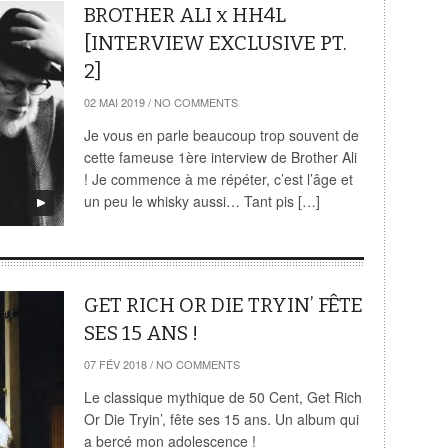
BROTHER ALI x HH4L
[INTERVIEW EXCLUSIVE PT.
2]
02 MAI 2019
/
NO COMMENTS
Je vous en parle beaucoup trop souvent de
cette fameuse 1ère interview de Brother Ali
! Je commence à me répéter, c’est l’âge et
un peu le whisky aussi… Tant pis […]
GET RICH OR DIE TRYIN’ FÊTE
SES 15 ANS !
07 FÉV 2018
/
NO COMMENTS
Le classique mythique de 50 Cent, Get Rich
Or Die Tryin’, fête ses 15 ans. Un album qui
a bercé mon adolescence !