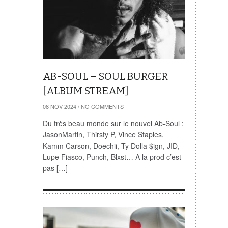
AB-SOUL – SOUL BURGER
[ALBUM STREAM]
08 NOV 2024
/
NO COMMENTS
Du très beau monde sur le nouvel Ab-Soul :
JasonMartin, Thirsty P, Vince Staples,
Kamm Carson, Doechii, Ty Dolla $ign, JID,
Lupe Fiasco, Punch, Blxst… A la prod c’est
pas […]