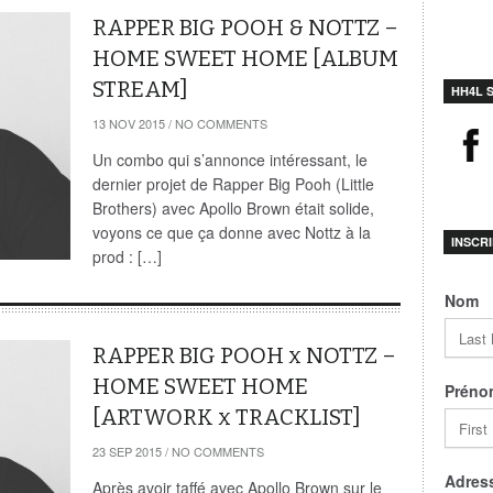
RAPPER BIG POOH & NOTTZ –
HOME SWEET HOME [ALBUM
STREAM]
HH4L 
13 NOV 2015
/
NO COMMENTS
Un combo qui s’annonce intéressant, le
dernier projet de Rapper Big Pooh (Little
Brothers) avec Apollo Brown était solide,
voyons ce que ça donne avec Nottz à la
INSCR
prod : […]
Nom
RAPPER BIG POOH x NOTTZ –
HOME SWEET HOME
Préno
[ARTWORK x TRACKLIST]
23 SEP 2015
/
NO COMMENTS
Adress
Après avoir taffé avec Apollo Brown sur le