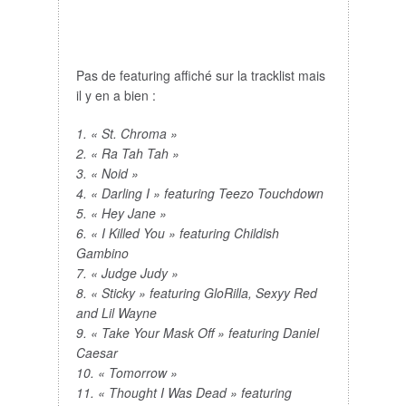
Pas de featuring affiché sur la tracklist mais
il y en a bien :
1. « St. Chroma »
2. « Ra Tah Tah »
3. « Noid »
4. « Darling I » featuring Teezo Touchdown
5. « Hey Jane »
6. « I Killed You » featuring Childish
Gambino
7. « Judge Judy »
8. « Sticky » featuring GloRilla, Sexyy Red
and Lil Wayne
9. « Take Your Mask Off » featuring Daniel
Caesar
10. « Tomorrow »
11. « Thought I Was Dead » featuring