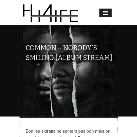
COMMON – NOBODY’S
SMILING [ALBUM STREAM]
Bon les extraits ne sentent pas bon mais on