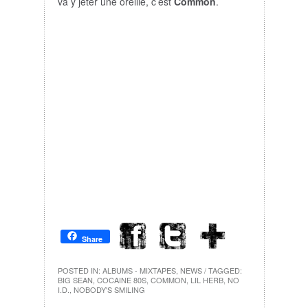
va y jeter une oreille, c’est
Common
.
Share
POSTED IN:
ALBUMS - MIXTAPES
,
NEWS
/ TAGGED:
BIG SEAN
,
COCAINE 80S
,
COMMON
,
LIL HERB
,
NO
I.D.
,
NOBODY'S SMILING