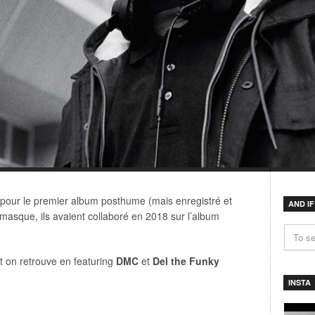
 pour le premier album posthume (mais enregistré et
AND I
 masque, ils avaient collaboré en 2018 sur l’album
t on retrouve en featuring
DMC
et
Del the Funky
INSTA