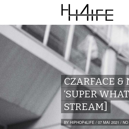
CZARFACE & 
‘SUPER WHAT
STREAM]
BY
HIPHOP4LIFE
/
07 MAI 2021
/
NO