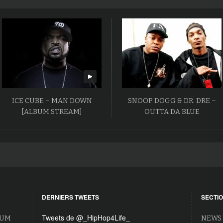
ICE CUBE – MAN DOWN
SNOOP DOGG & DR. DRE –
[ALBUM STREAM]
OUTTA DA BLUE
DERNIERS TWEETS
SECTI
Tweets de @_HipHop4Life_
BUM
NEWS