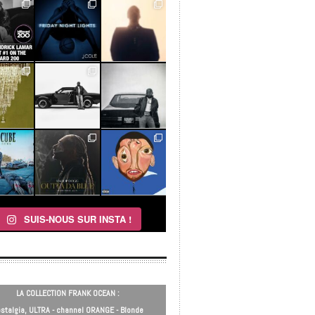
SUIS-NOUS SUR INSTA !
LA COLLECTION FRANK OCEAN :
stalgia, ULTRA - channel ORANGE - Blonde