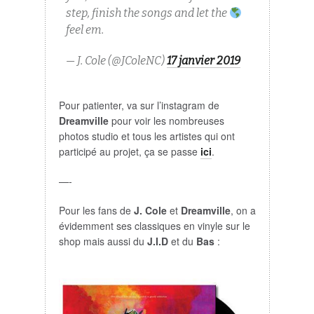
step, finish the songs and let the
feel em.
— J. Cole (@JColeNC)
17 janvier 2019
Pour patienter, va sur l’instagram de
Dreamville
pour voir les nombreuses
photos studio et tous les artistes qui ont
participé au projet, ça se passe
ici
.
—-
Pour les fans de
J. Cole
et
Dreamville
, on a
évidemment ses classiques en vinyle sur le
shop mais aussi du
J.I.D
et du
Bas
: