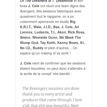
Of The Dreamers III »
,
Dreamville
et son
boss
J. Cole
ont réuni une team digne des
Avengers, des sessions historiques avec
quasiment tout le rapgame, on a pu
notamment apercevoir en studio
Big
K.R.I.T., Wale, J.I.D., Bas, J. Cole, Ari
Lennox, Ludacris, T.I., Akon, Rick Ross,
Smino, Westside Gunn, Ski Mask The
Slump God, Tay Keith, Kenny Beats, S1,
No I.D., Buddy
et plein d’autres… On
espère qu’un making of va sortir !
J. Cole
vient de confirmer que les sessions
étaient bouclées, on peut donc s’attendre à
la sortie de la compil’ très bientôt :
The Revengers sessions are done
thank you to every artist and
producer that came through. I love
y’all, that shit was beautiful. Next