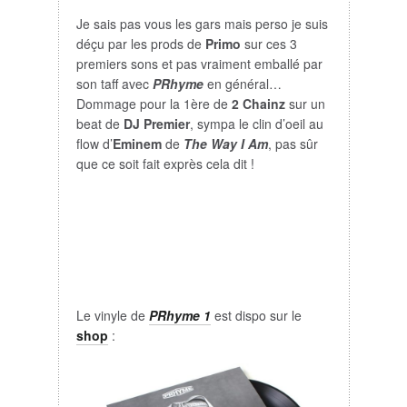
Je sais pas vous les gars mais perso je suis
déçu par les prods de
Primo
sur ces 3
premiers sons et pas vraiment emballé par
son taff avec
PRhyme
en général…
Dommage pour la 1ère de
2 Chainz
sur un
beat de
DJ Premier
, sympa le clin d’oeil au
flow d’
Eminem
de
The Way I Am
, pas sûr
que ce soit fait exprès cela dit !
Le vinyle de
PRhyme 1
est dispo sur le
shop
: