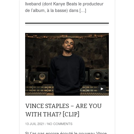
liveband (dont Kanye Beats le producteur
de l’album, à la basse) dans […]
VINCE STAPLES – ARE YOU
WITH THAT? [CLIP]
13 JUIL 2021
/
NO COMMENTS
Si t’as pas encore écouté le nouveau Vince