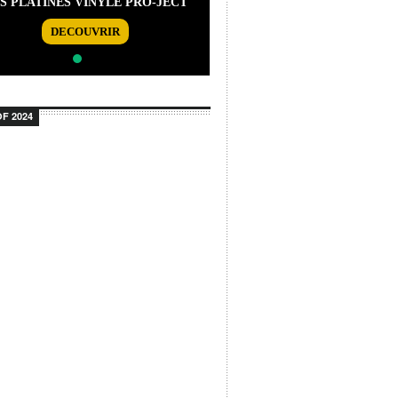
S PLATINES VINYLE PRO-JECT
DECOUVRIR
F 2024