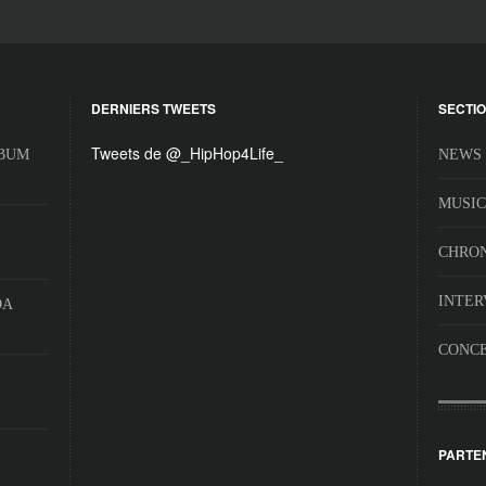
DERNIERS TWEETS
SECTI
Tweets de @_HipHop4Life_
LBUM
NEWS
MUSIC
CHRO
INTER
DA
CONC
PARTE