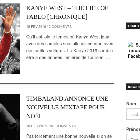
KANYE WEST – THE LIFE OF
PABLO [CHRONIQUE]
HH4L 
19 FÉV 2016
/
2 COMMENTS
Qu’il est loin le temps où Kanye West jouait
avec des samples soul pitchés comme avec
des petites voitures. Le Kanye 2016 semble
être à des années lumières de l’ourson […]
INSCR
TIMBALAND ANNONCE UNE
Nom
NOUVELLE MIXTAPE POUR
NOËL
18 DÉC 2015
/
NO COMMENTS
Préno
Pas forcément une bonne nouvelle si on se