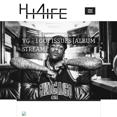
YG – I GOT ISSUES [ALBUM
STREAM]