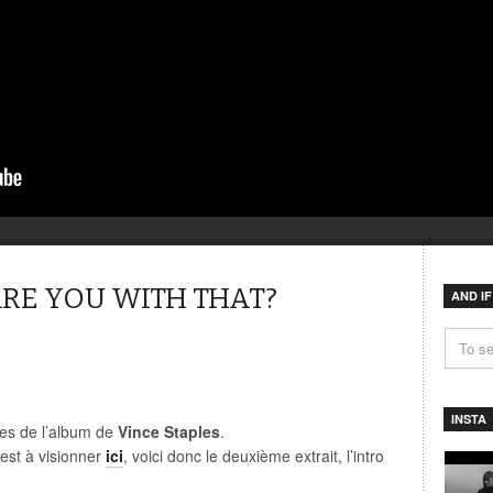
ARE YOU WITH THAT?
AND I
INSTA
les de l’album de
Vince Staples
.
p est à visionner
ici
, voici donc le deuxième extrait, l’intro