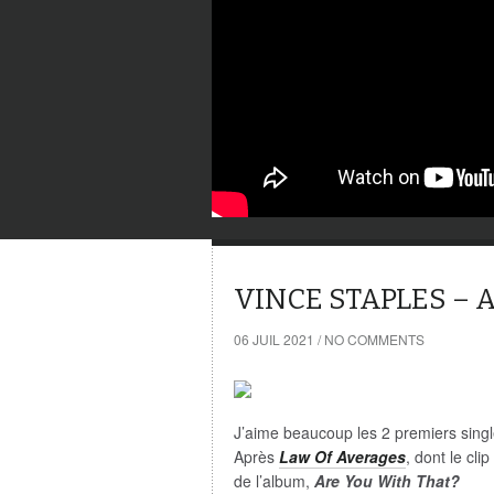
VINCE STAPLES – 
06 JUIL 2021
/
NO COMMENTS
J’aime beaucoup les 2 premiers sing
Après
Law Of Averages
, dont le cli
de l’album,
Are You With That?