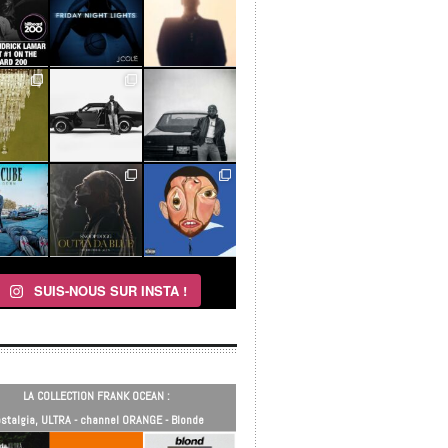
SUIS-NOUS SUR INSTA !
LA COLLECTION FRANK OCEAN :
stalgia, ULTRA - channel ORANGE - Blonde