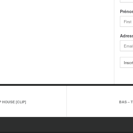
Préno
Adress
 HOUSE [CLIP]
BAS – T