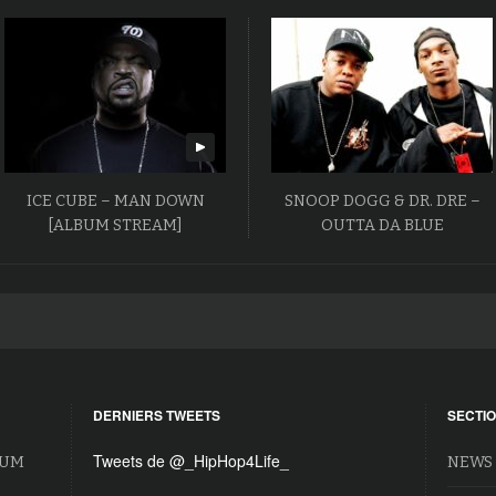
ICE CUBE – MAN DOWN
SNOOP DOGG & DR. DRE –
[ALBUM STREAM]
OUTTA DA BLUE
DERNIERS TWEETS
SECTI
Tweets de @_HipHop4Life_
BUM
NEWS