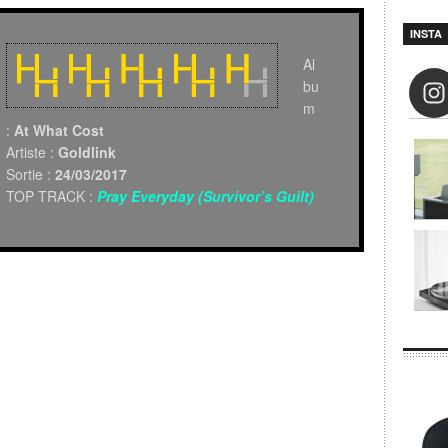
INSTA
Al
bu
m
:
At What Cost
Artiste :
Goldlink
Sortie :
24/03/2017
TOP TRACK :
Pray Everyday (Survivor’s Guilt)