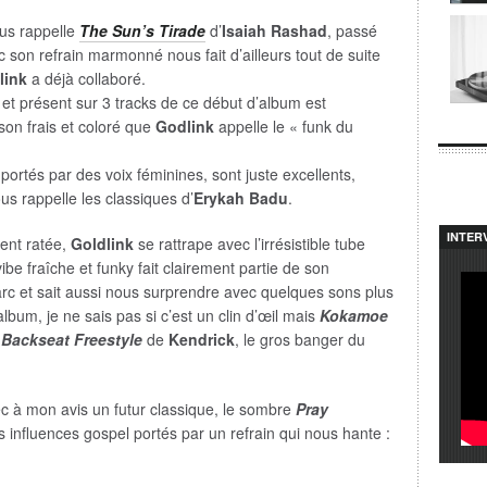
ous rappelle
The Sun’s Tirade
d’
Isaiah Rashad
, passé
c son refrain marmonné nous fait d’ailleurs tout de suite
link
a déjà collaboré.
n et présent sur 3 tracks de ce début d’album est
son frais et coloré que
Godlink
appelle le « funk du
t portés par des voix féminines, sont juste excellents,
us rappelle les classiques d’
Erykah Badu
.
INTER
ment ratée,
Goldlink
se rattrape avec l’irrésistible tube
ibe fraîche et funky fait clairement partie de son
arc et sait aussi nous surprendre avec quelques sons plus
’album, je ne sais pas si c’est un clin d’œil mais
Kokamoe
à
Backseat Freestyle
de
Kendrick
, le gros banger du
c à mon avis un futur classique, le sombre
Pray
 influences gospel portés par un refrain qui nous hante :