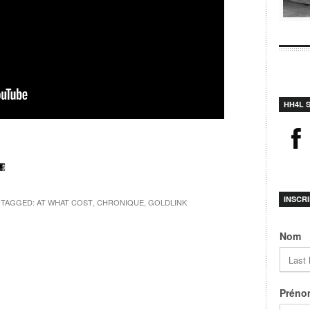
HH4L 
INSCR
/ TAGGED:
AT WHAT COST
,
CHRONIQUE
,
GOLDLINK
Nom
Préno