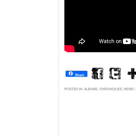
Share
POSTED IN:
ALBUMS
,
CHRONIQUES
,
NEWS