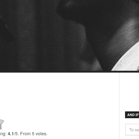
AND I
ing:
4.1
/5. From 5 votes.