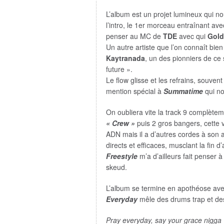
L’album est un projet lumineux qui n
l’intro, le 1er morceau entraînant ave
penser au MC de
TDE
avec qui
Gold
Un autre artiste que l’on connaît bie
Kaytranada
, un des pionniers de ce 
future ».
Le flow glisse et les refrains, souven
mention spécial à
Summatime
qui no
On oubliera vite la track 9 complète
« Crew »
puis 2 gros bangers, cette v
ADN mais il a d’autres cordes à son 
directs et efficaces, musclant la fin d
Freestyle
m’a d’ailleurs fait penser 
skeud.
L’album se termine en apothéose ave
Everyday
mêle des drums trap et des
Pray everyday, say your grace nigga