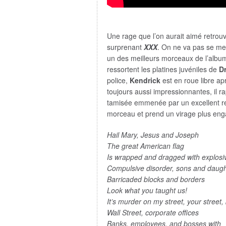
Une rage que l’on aurait aimé retrouve
surprenant
XXX
. On ne va pas se men
un des meilleurs morceaux de l’albu
ressortent les platines juvéniles de
Dr
police,
Kendrick
est en roue libre ap
toujours aussi impressionnantes, il ra
tamisée emmenée par un excellent r
morceau et prend un virage plus eng
Hail Mary, Jesus and Joseph
The great American flag
Is wrapped and dragged with explosi
Compulsive disorder, sons and daug
Barricaded blocks and borders
Look what you taught us!
It’s murder on my street, your street,
Wall Street, corporate offices
Banks, employees, and bosses with