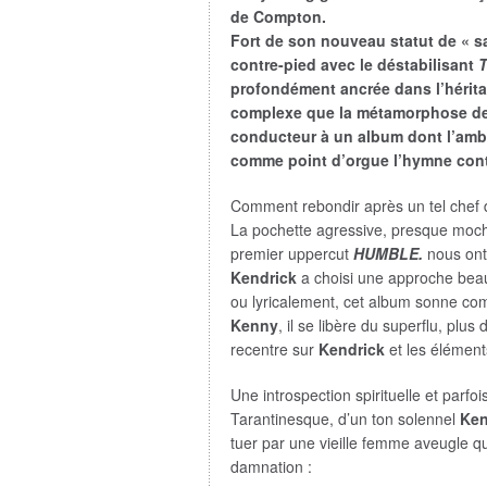
de Compton.
Fort de son nouveau statut de « s
contre-pied avec le déstabilisant
T
profondément ancrée dans l’hérita
complexe que la métamorphose de la
conducteur à un album dont l’ambi
comme point d’orgue l’hymne cont
Comment rebondir après un tel chef
La pochette agressive, presque moche
premier uppercut
HUMBLE.
nous ont
Kendrick
a choisi une approche beau
ou lyricalement, cet album sonne c
Kenny
, il se libère du superflu, plu
recentre sur
Kendrick
et les éléments
Une introspection spirituelle et parf
Tarantinesque, d’un ton solennel
Ken
tuer par une vieille femme aveugle qu’i
damnation :