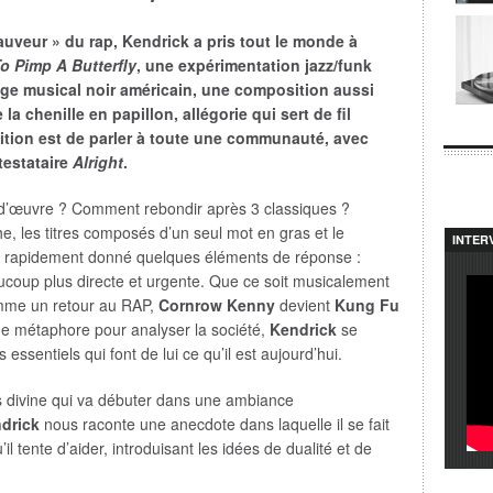
auveur » du rap,
Kendrick
a pris tout le monde à
o Pimp A Butterfly
, une expérimentation jazz/funk
ge musical noir américain, une composition aussi
 chenille en papillon, allégorie qui sert de fil
tion est de parler à toute une communauté, avec
estataire
Alright
.
 d’œuvre ? Comment rebondir après 3 classiques ?
, les titres composés d’un seul mot en gras et le
INTER
 rapidement donné quelques éléments de réponse :
coup plus directe et urgente. Que ce soit musicalement
omme un retour au RAP,
Cornrow Kenny
devient
Kung Fu
s de métaphore pour analyser la société,
Kendrick
se
 essentiels qui font de lui ce qu’il est aujourd’hui.
ois divine qui va débuter dans une ambiance
drick
nous raconte une anecdote dans laquelle il se fait
l tente d’aider, introduisant les idées de dualité et de