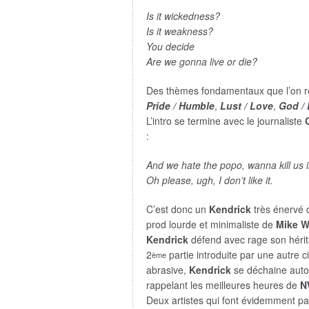
Is it wickedness?
Is it weakness?
You decide
Are we gonna live or die?
Des thèmes fondamentaux que l’on re
Pride / Humble
,
Lust / Love
,
God /
L’intro se termine avec le journaliste
:
And we hate the popo, wanna kill us i
Oh please, ugh, I don’t like it.
C’est donc un
Kendrick
très énervé 
prod lourde et minimaliste de
Mike Wi
Kendrick
défend avec rage son hérita
2
partie introduite par une autre c
ème
abrasive,
Kendrick
se déchaine auto
rappelant les meilleures heures de
N
Deux artistes qui font évidemment par