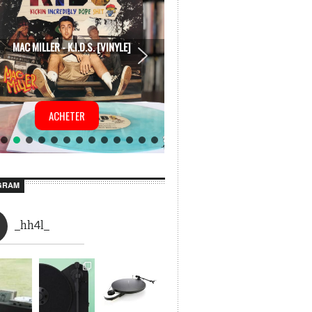
MAC MILLER - K.I.D.S. [VINYLE]
ACHETER
GRAM
_hh4l_
Afficher plus...
Suivez-nous sur Instagram