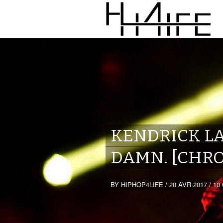
KENDRICK L
DAMN. [CHR
BY
HIPHOP4LIFE
/
20 AVR 2017
/
10