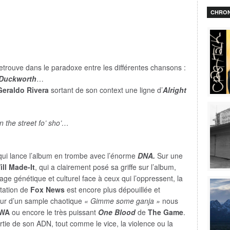
CHRON
trouve dans le paradoxe entre les différentes chansons :
 Duckworth
…
Geraldo Rivera
sortant de son context une ligne d’
Alright
n the street fo’ sho’…
qui lance l’album en trombe avec l’énorme
DNA.
Sur une
ll Made-It
, qui a clairement posé sa griffe sur l’album,
ge génétique et culturel face à ceux qui l’oppressent, la
itation de
Fox News
est encore plus dépouillée et
ur d’un sample chaotique
« Gimme some ganja »
nous
WA
ou encore le très puissant
One Blood
de
The Game
.
tie de son ADN, tout comme le vice, la violence ou la