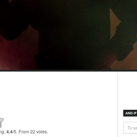
AND I
ng:
4.4
/5. From 22 votes.