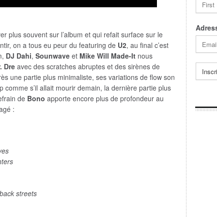
Adress
r plus souvent sur l’album et qui refait surface sur le
tir, on a tous eu peur du featuring de
U2
, au final c’est
m,
DJ Dahi
,
Sounwave
et
Mike Will Made-It
nous
. Dre
avec des scratches abruptes et des sirènes de
rès une partie plus minimaliste, ses variations de flow son
p comme s’il allait mourir demain, la dernière partie plus
efrain de
Bono
apporte encore plus de profondeur au
agé :
ves
hters
 back streets