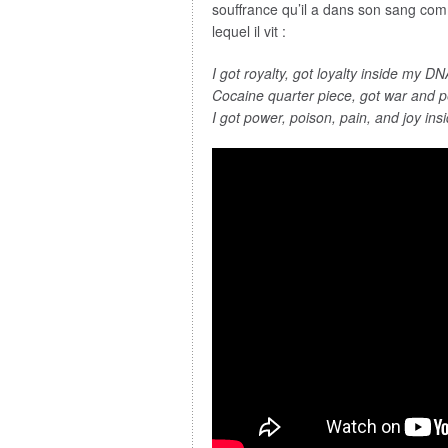
souffrance qu’il a dans son sang com
lequel il vit :
I got royalty, got loyalty inside my DN
Cocaine quarter piece, got war and 
I got power, poison, pain, and joy in