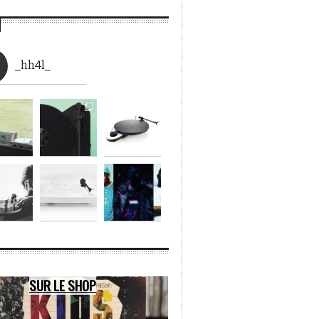
_hh4l_
SUR LE SHOP