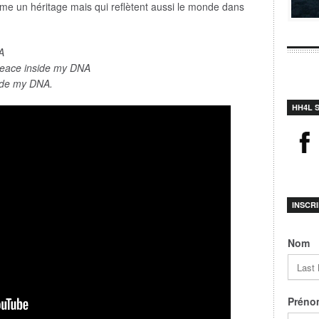
me un héritage mais qui reflètent aussi le monde dans
A
peace inside my DNA
side my DNA.
HH4L 
INSCR
Nom
Préno