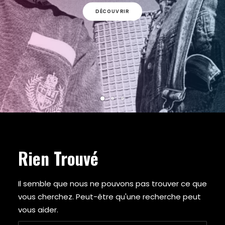
ARMY OF THE PHARAOHS
DÉCOUVRIR
ARRESTED DEVELOPMENT
ARTIFACTS
A$AP FERG
A$AP ROCKY
ATMOSPHERE
A TRIBE CALLED QUEST
AZ
BABY KEEM
BADBADNOTGOOD
BAS
BEANIE SIGEL
BEASTIE BOYS
Rien Trouvé
BEYONCE
BIG BOI
BIG DADDY KANE
Il semble que nous ne pouvons pas trouver ce que
BIG K.R.I.T.
vous cherchez. Peut-être qu'une recherche peut
BIG L
vous aider.
BIG PUN
BIG SEAN