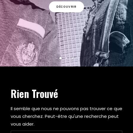
ARMY OF THE PHARAOHS
DÉCOUVRIR
ARRESTED DEVELOPMENT
ARTIFACTS
A$AP FERG
A$AP ROCKY
ATMOSPHERE
A TRIBE CALLED QUEST
AZ
BABY KEEM
BADBADNOTGOOD
BAS
BEANIE SIGEL
BEASTIE BOYS
Rien Trouvé
BEYONCE
BIG BOI
BIG DADDY KANE
Il semble que nous ne pouvons pas trouver ce que
BIG K.R.I.T.
vous cherchez. Peut-être qu'une recherche peut
BIG L
vous aider.
BIG PUN
BIG SEAN