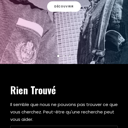
ARMY OF THE PHARAOHS
DÉCOUVRIR
ARRESTED DEVELOPMENT
ARTIFACTS
A$AP FERG
A$AP ROCKY
ATMOSPHERE
A TRIBE CALLED QUEST
AZ
BABY KEEM
BADBADNOTGOOD
BAS
BEANIE SIGEL
BEASTIE BOYS
Rien Trouvé
BEYONCE
BIG BOI
BIG DADDY KANE
Il semble que nous ne pouvons pas trouver ce que
BIG K.R.I.T.
vous cherchez. Peut-être qu'une recherche peut
BIG L
vous aider.
BIG PUN
BIG SEAN