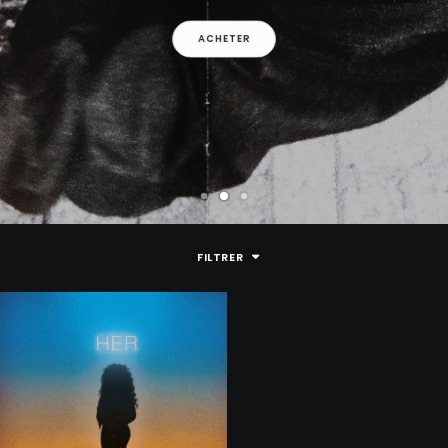
ARMY OF THE PHARAOHS
ARRESTED DEVELOPMENT
ACHETER
ARTIFACTS
A$AP FERG
A$AP ROCKY
ATMOSPHERE
A TRIBE CALLED QUEST
AZ
BABY KEEM
BADBADNOTGOOD
BAS
FILTRER
BEANIE SIGEL
BEASTIE BOYS
BEYONCE
BIG BOI
BIG DADDY KANE
BIG K.R.I.T.
BIG L
38,00
€
BIG PUN
BIG SEAN