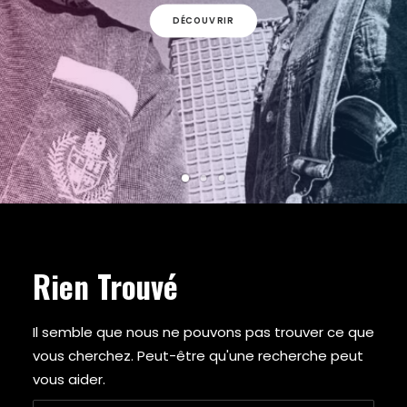
ARMY OF THE PHARAOHS
DÉCOUVRIR
ARRESTED DEVELOPMENT
ARTIFACTS
A$AP FERG
A$AP ROCKY
ATMOSPHERE
A TRIBE CALLED QUEST
AZ
BABY KEEM
BADBADNOTGOOD
BAS
BEANIE SIGEL
BEASTIE BOYS
Rien Trouvé
BEYONCE
BIG BOI
BIG DADDY KANE
Il semble que nous ne pouvons pas trouver ce que
BIG K.R.I.T.
vous cherchez. Peut-être qu'une recherche peut
BIG L
vous aider.
BIG PUN
BIG SEAN