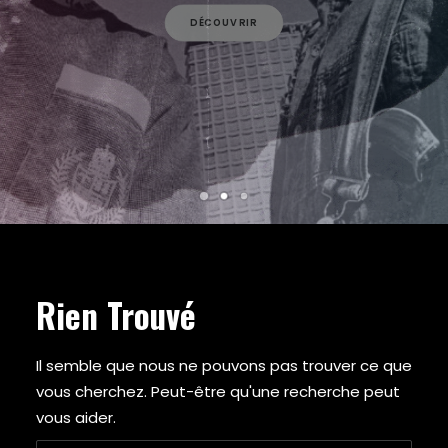
ARMY OF THE PHARAOHS
DÉCOUVRIR
ARRESTED DEVELOPMENT
ARTIFACTS
A$AP FERG
A$AP ROCKY
ATMOSPHERE
A TRIBE CALLED QUEST
AZ
BABY KEEM
BADBADNOTGOOD
BAS
BEANIE SIGEL
BEASTIE BOYS
Rien Trouvé
BEYONCE
BIG BOI
BIG DADDY KANE
Il semble que nous ne pouvons pas trouver ce que
BIG K.R.I.T.
vous cherchez. Peut-être qu'une recherche peut
BIG L
vous aider.
BIG PUN
BIG SEAN