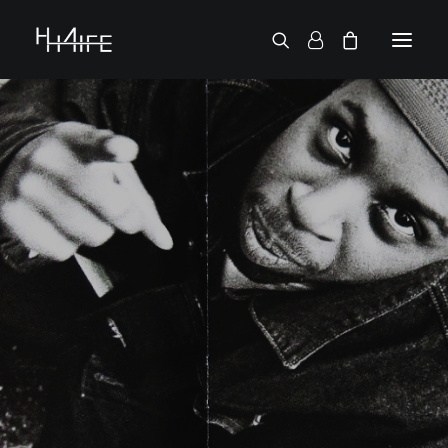
ENGLISH
DEMANDE UN VINYLE
RECHERCHE PAR ARTISTE
2 CHAINZ
2PAC
38 SPESH
50 CENT
6LACK
7L
ACTION BRONSON
AESOP ROCK
A.G.
ALICIA KEYS
AMINÉ
ANDERSON .PAAK
APOLLO BROWN