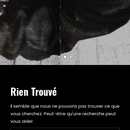
ARMY OF THE PHARAOHS
ARRESTED DEVELOPMENT
ARTIFACTS
A$AP FERG
A$AP ROCKY
ATMOSPHERE
A TRIBE CALLED QUEST
AZ
BABY KEEM
BADBADNOTGOOD
BAS
BEANIE SIGEL
BEASTIE BOYS
Rien Trouvé
BEYONCE
BIG BOI
BIG DADDY KANE
Il semble que nous ne pouvons pas trouver ce que
BIG K.R.I.T.
vous cherchez. Peut-être qu'une recherche peut
BIG L
vous aider.
BIG PUN
BIG SEAN