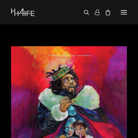
ENGLISH
DEMANDE UN VINYLE
RECHERCHE PAR ARTISTE
2 CHAINZ
2PAC
38 SPESH
50 CENT
6LACK
7L
ACTION BRONSON
AESOP ROCK
A.G.
ALICIA KEYS
AMINÉ
ANDERSON .PAAK
APOLLO BROWN