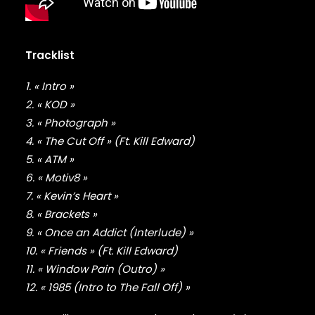
DAMIAN MARLEY
D’ANGELO
DANNY BROWN
DAS EFX
Tracklist
DAVE
DAVID BANNER
1. « Intro »
DA YOUNGSTA’S
2. « KOD »
DEAD PREZ
3. « Photograph »
DEDA
4. « The Cut Off » (Ft. Kill Edward)
DE LA SOUL
5. « ATM »
DEL THE FUNKY HOMOSAPIEN
6. « Motiv8 »
DENZEL CURRY
DIDDY
7. « Kevin’s Heart »
DIGABLE PLANETS
8. « Brackets »
D.I.T.C.
9. « Once an Addict (Interlude) »
DIZZEE RASCAL
10. « Friends » (Ft. Kill Edward)
DJ PREMIER
11. « Window Pain (Outro) »
DJ MUGGS
12. « 1985 (Intro to The Fall Off) »
DJ QUIK
DMX