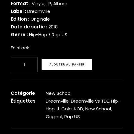
Format :
Vinyle, LP, Album
BINARY STAR
Label :
Dreamville
BLACK MILK
Edition :
Originale
BLACK MOON
Date de sortie :
2018
BLACK SHEEP
BLAQ POET
Genre :
Hip-Hop / Rap US
BLU
En stock
BONE THUGS-N-HARMONY
BOOGIE
quantité
BOOGIE DOWN PRODUCTIONS
AJOUTER AU PANIER
de
BRAND NUBIAN
BRENT FAIYAZ
J.
BROCKHAMPTON
Cole
BROTHER ALI
-
Catégorie
New School
BUN B
KOD
Étiquettes
Dreamville
,
Dreamville vs TDE
,
Hip-
BUSTA RHYMES
[Vinyle]
Hop
,
J. Cole
,
KOD
,
New School
,
CAMP LO
Original
,
Rap US
CAM’RON
CAPITAL STEEZ
CAPONE-N-NOREAGA