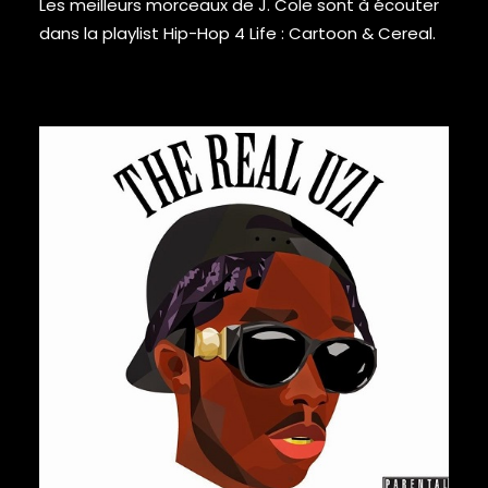
Les meilleurs morceaux de J. Cole sont à écouter
DRAKE
dans la playlist Hip-Hop 4 Life :
Cartoon & Cereal
.
DR. DRE
DREAMVILLE
DR. OCTAGON
DUNGEON FAMILY
E-40
EARL SWEATSHIRT
EARTHGANG
EAZY-E
EL-P
ELZHI
EMINEM
EPMD
ERIC B & RAKIM
33,00
€
ERYKAH BADU
ESOTERIC
EVE
EVIDENCE
EXILE