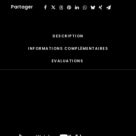
CARDI B
Partager
CASEY VEGGIES
CEE-LO
CHAD HUGO
CHANCE THE RAPPER
DESCRIPTION
CHILDISH GAMBINO
CLIPSE
INFORMATIONS COMPLÉMENTAIRES
CL SMOOTH
COMMON
EVALUATIONS 
CONWAY THE MACHINE
COOLIO
CORDAE
CORMEGA
CUNNINLYNGUISTS
CURREN$Y
CYPRESS HILL
CZARFACE
D12
DA LENCH MOB