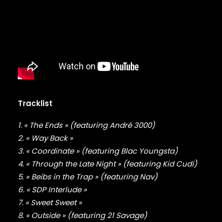
DAMIAN MARLEY
D’ANGELO
DANNY BROWN
DAS EFX
DAVE
DAVID BANNER
DA YOUNGSTA’S
DEAD PREZ
DEDA
DE LA SOUL
Tracklist
DEL THE FUNKY HOMOSAPIEN
1. « The Ends » (featuring André 3000)
DENZEL CURRY
DIDDY
2. « Way Back »
DIGABLE PLANETS
3. « Coordinate » (featuring Blac Youngsta)
D.I.T.C.
4. « Through the Late Night » (featuring Kid Cudi)
DIZZEE RASCAL
5. « Beibs in the Trap » (featuring Nav)
DJ PREMIER
6. « SDP Interlude »
DJ MUGGS
7. « Sweet Sweet »
DJ QUIK
8. « Outside » (featuring 21 Savage)
DMX