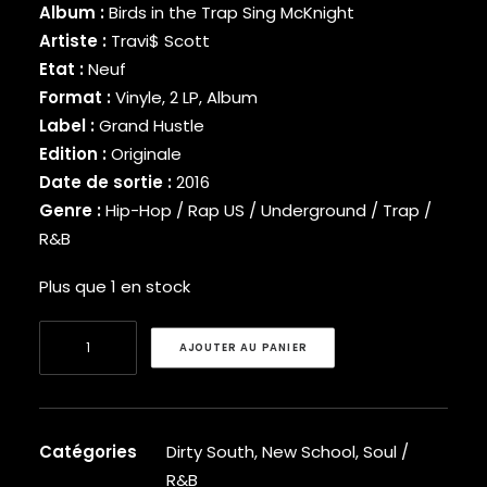
Album :
Birds in the Trap Sing McKnight
BINARY STAR
Artiste :
Travi$ Scott
BLACK MILK
Etat :
Neuf
BLACK MOON
Format :
Vinyle, 2 LP, Album
BLACK SHEEP
BLAQ POET
Label :
Grand Hustle
BLU
Edition :
Originale
BONE THUGS-N-HARMONY
Date de sortie :
2016
BOOGIE
Genre :
Hip-Hop / Rap US / Underground / Trap /
BOOGIE DOWN PRODUCTIONS
R&B
BRAND NUBIAN
BRENT FAIYAZ
Plus que 1 en stock
BROCKHAMPTON
BROTHER ALI
quantité
BUN B
AJOUTER AU PANIER
de
BUSTA RHYMES
Travi$
CAMP LO
Scott
CAM’RON
-
CAPITAL STEEZ
Catégories
Dirty South
,
New School
,
Soul /
Birds
CAPONE-N-NOREAGA
R&B