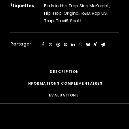
CARDI B
in
Étiquettes
Birds in the Trap Sing McKnight
,
CASEY VEGGIES
the
Hip-Hop
,
Original
,
R&B
,
Rap US
,
CEE-LO
Trap
Trap
,
Travi$ Scott
CHAD HUGO
Sing
CHANCE THE RAPPER
McKnight
CHILDISH GAMBINO
[Vinyle]
CLIPSE
Partager
CL SMOOTH
COMMON
CONWAY THE MACHINE
COOLIO
DESCRIPTION
CORDAE
CORMEGA
INFORMATIONS COMPLÉMENTAIRES
CUNNINLYNGUISTS
EVALUATIONS 
CURREN$Y
CYPRESS HILL
CZARFACE
D12
DA LENCH MOB