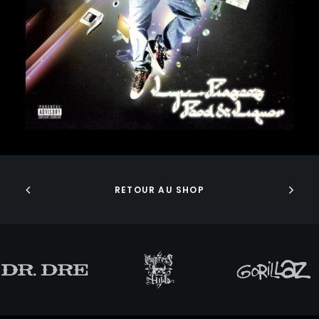
FABOLOUS
45,00
€
FELT
FRANK OCEAN
FREDDIE GIBBS
FREEWAY
FUGEES
FUTURE
GANG STARR
GETO BOYS
AJOUTER AU PANIER
GHOSTFACE KILLAH
GOLDLINK
GOODIE MOB
RETOUR AU SHOP
GORILLAZ
G PERICO
GRANDMASTER FLASH
GRAVEDIGGAZ
GRIEVES
GRISELDA
GROUP HOME
GUNNA