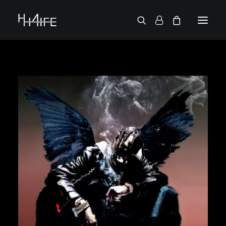
ENGLISH
DEMANDE UN VINYLE
RECHERCHE PAR ARTISTE
2 CHAINZ
2PAC
38 SPESH
50 CENT
6LACK
7L
ACTION BRONSON
AESOP ROCK
A.G.
ALICIA KEYS
AMINÉ
ANDERSON .PAAK
APOLLO BROWN