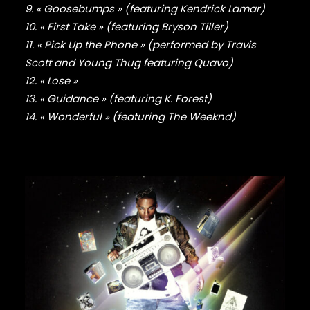
DRAKE
9. « Goosebumps » (featuring Kendrick Lamar)
DR. DRE
10. « First Take » (featuring Bryson Tiller)
DREAMVILLE
11. « Pick Up the Phone » (performed by Travis
DR. OCTAGON
Scott and Young Thug featuring Quavo)
DUNGEON FAMILY
12. « Lose »
E-40
13. « Guidance » (featuring K. Forest)
EARL SWEATSHIRT
14. « Wonderful » (featuring The Weeknd)
EARTHGANG
EAZY-E
EL-P
ELZHI
EMINEM
EPMD
ERIC B & RAKIM
ERYKAH BADU
ESOTERIC
EVE
EVIDENCE
EXILE