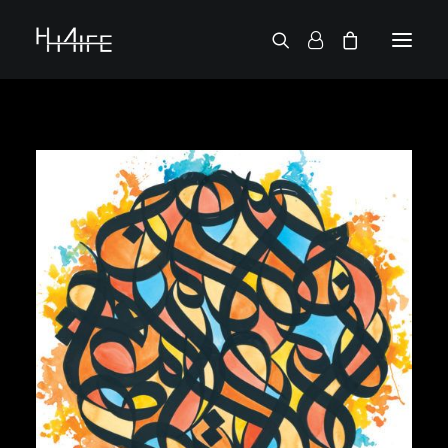
ENGLISH
DEMANDE UN VINYLE
RECHERCHE PAR ARTISTE
2 CHAINZ
2PAC
38 SPESH
50 CENT
6LACK
7L
ACTION BRONSON
AESOP ROCK
A.G.
ALICIA KEYS
AMINÉ
ANDERSON .PAAK
APOLLO BROWN