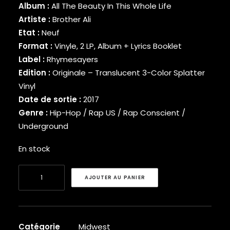
Album :
All The Beauty In This Whole Life
BINARY STAR
Artiste :
Brother Ali
BLACK MILK
Etat :
Neuf
BLACK MOON
Format :
Vinyle, 2 LP, Album + Lyrics Booklet
BLACK SHEEP
BLAQ POET
Label :
Rhymesayers
BLU
Edition :
Originale – Translucent 3-Color Splatter
BONE THUGS-N-HARMONY
Vinyl
BOOGIE
Date de sortie :
2017
BOOGIE DOWN PRODUCTIONS
Genre :
Hip-Hop / Rap US / Rap Conscient /
BRAND NUBIAN
Underground
BRENT FAIYAZ
BROCKHAMPTON
En stock
BROTHER ALI
BUN B
quantité
BUSTA RHYMES
AJOUTER AU PANIER
de
CAMP LO
Brother
CAM’RON
Ali
CAPITAL STEEZ
-
CAPONE-N-NOREAGA
Catégorie
Midwest