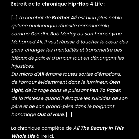
DAMIAN MARLEY
Extrait de la chronique Hip-Hop 4 Life :
D’ANGELO
DANNY BROWN
[…]
Le combat de
Brother Ali
est bien plus noble
DAS EFX
qu’une quelconque réussite commerciale,
DAVE
comme Gandhi, Bob Marley ou son homonyme
DAVID BANNER
Mohamed Ali, il veut réussir à toucher le cœur des
DA YOUNGSTA’S
gens, changer les mentalités et transmettre des
DEAD PREZ
DEDA
idéaux de paix et d’amour tout en dénonçant les
DE LA SOUL
injustices.
DEL THE FUNKY HOMOSAPIEN
Du micro d’
Ali
émane toutes sortes d’émotions,
DENZEL CURRY
de l’amour évidemment dans le lumineux
Own
DIDDY
Light
, de la rage dans le puissant
Pen To Paper
,
DIGABLE PLANETS
de la tristesse quand il évoque les suicides de son
D.I.T.C.
père et de son grand-père dans le poignant
DIZZEE RASCAL
DJ PREMIER
hommage
Out of Here
.
[…]
DJ MUGGS
La chronique complète de
All The Beauty In This
DJ QUIK
DMX
Whole Life
à lire
ici
.