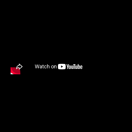
DRAKE
DR. DRE
DREAMVILLE
DR. OCTAGON
DUNGEON FAMILY
E-40
EARL SWEATSHIRT
EARTHGANG
EAZY-E
EL-P
ELZHI
EMINEM
EPMD
ERIC B & RAKIM
ERYKAH BADU
ESOTERIC
EVE
EVIDENCE
EXILE