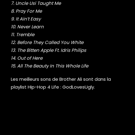
7. Uncle Usi Taught Me
GURU
GZA
8. Pray For Me
HARRY FRAUD
9. It Ain’t Easy
H.E.R.
10. Never Learn
HIEROGLYPHICS
11. Tremble
HOUSE OF PAIN
12. Before They Called You White
IAM
13. The Bitten Apple Ft. Idris Philips
ICE CUBE
14. Out of Here
ICE-T
15. All The Beauty In This Whole Life
IMMORTAL TECHNIQUE
INI
Les meilleurs sons de Brother Ali sont dans la
INSPECTAH DECK
playlist Hip-Hop 4 Life :
GodLovesUgly
.
ISAIAH RASHAD
JAKE ONE
JAY ELECTRONICA
JAYLIB
JAY ROCK
JAY WORTHY
JAY-Z