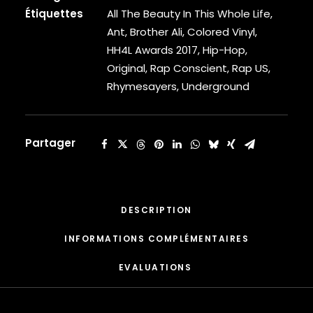
CARDI B
All
Étiquettes
All The Beauty In This Whole Life
,
CASEY VEGGIES
The
Ant
,
Brother Ali
,
Colored Vinyl
,
CEE-LO
Beauty
HH4L Awards 2017
,
Hip-Hop
,
CHAD HUGO
In
Original
,
Rap Conscient
,
Rap US
,
CHANCE THE RAPPER
This
Rhymesayers
,
Underground
CHILDISH GAMBINO
Whole
CLIPSE
Life
CL SMOOTH
COMMON
[Vinyle]
Partager
CONWAY THE MACHINE
COOLIO
CORDAE
CORMEGA
DESCRIPTION
CUNNINLYNGUISTS
CURREN$Y
INFORMATIONS COMPLÉMENTAIRES
CYPRESS HILL
CZARFACE
EVALUATIONS 
D12
DA LENCH MOB