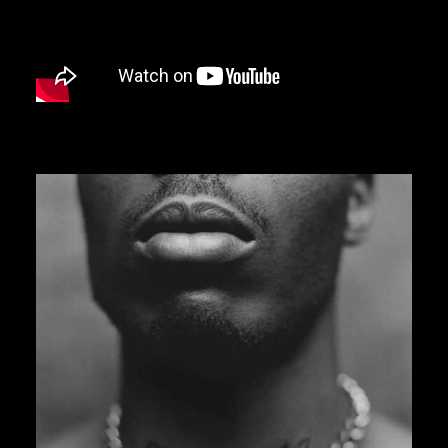
J. COLE
J DILLA
JEDI MIND TRICKS
JERU THE DAMAJA
J.I.D
JOELL ORTIZ
JOEY BADA$$
JONWAYNE
JORJA SMITH
JPEGMAFIA
JUICE WRLD
JUNGLE BROTHERS
JUVENILE
KANYE WEST
KAYTRANADA
KENDRICK LAMAR
KENNY BEATS
32,00
€
KEVIN ABSTRACT
KID CUDI
KILLER MIKE