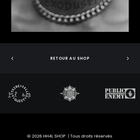
KMD
KNXWLEDGE
KOTA THE FRIEND
KRS-ONE
KURUPT
AJOUTER AU PANIER
LAURYN HILL
LIGHTHEADED
LIL BABY
RETOUR AU SHOP
LIL’ KIM
LIL WAYNE
LITTLE BROTHER
LL COOL J
LOCKSMITH
LOGIC
L’ORANGE
LORD FINESSE
LORDS OF THE UNDERGROUND
LOYLE CARNER
LUPE FIASCO
© 2026 HH4L SHOP. | Tous droits réservés.