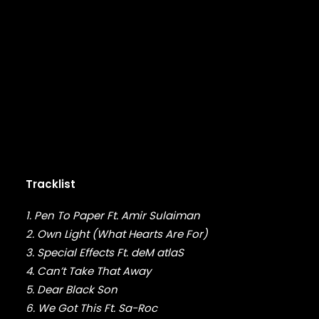
FABOLOUS
FELT
FRANK OCEAN
FREDDIE GIBBS
FREEWAY
FUGEES
FUTURE
GANG STARR
GETO BOYS
GHOSTFACE KILLAH
GOLDLINK
GOODIE MOB
Tracklist
GORILLAZ
G PERICO
1. Pen To Paper Ft. Amir Sulaiman
GRANDMASTER FLASH
2. Own Light (What Hearts Are For)
GRAVEDIGGAZ
3. Special Effects Ft. deM atlaS
GRIEVES
4. Can’t Take That Away
GRISELDA
5. Dear Black Son
GROUP HOME
6. We Got This Ft. Sa-Roc
GUNNA